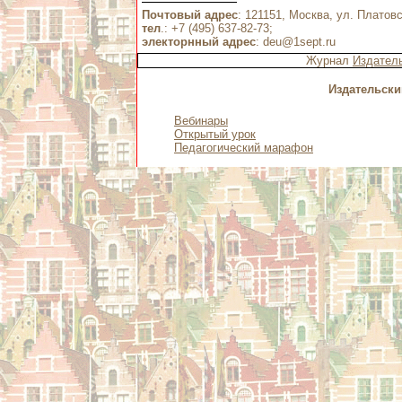
Почтовый адрес
: 121151, Москва, ул. Платовс
тел
.: +7 (495) 637-82-73;
электорнный адрес
:
deu@1sept.ru
Журнал
Издатель
Издательски
Вебинары
Открытый урок
Педагогический марафон