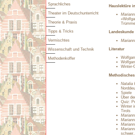
Sprachliches
Hauslektüre i
Theater im Deutschunterricht
Marian
«Wolfgan
Theorie & Praxis
Trümmer
Tipps & Tricks
Landeskunde
Vermischtes
Marian
Literatur
Wissenschaft und Technik
Wolfgan
Methodenkoffer
Wolfgan
Winter-
Methodisches
Natalia
Norddeu
Spiele
Über de
Quiz: P
Winter 
Tirols
Marian
Marian
Marian
Marian
schwer..