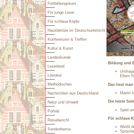
Fortbildungskurs
Für junge Leser
Für schlaue Köpfe
Hauslektüre im Deutschunterricht
Konferenzen & Treffen
Kultur & Kunst
Landeskunde
Bildung und 
Leserbrief
Umfrage
Literatur
Eltern f
Methodisches
Das liest man
Martin I
Nachrichten aus Deutschland
Die letzte Seit
Natur und Umwelt
Spiel u
Porträt
Für schlaue K
Reisebericht
Weißt d
Sonderthema
Sprach