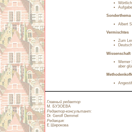
Wörtlic
Aufgabe
Sonderthema
Albert 
Vermischtes
Zum Le
Deutsc
Wissenschaft
Werner 
aber glü
Methodenkoff
Angestif
Главный редактор
М. БУЗОЕВА
Редактор-консультант:
Dr. Gerolf Demmel
Редакция:
Е.Широкова